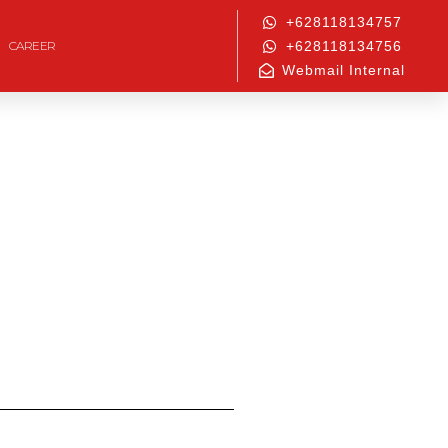
+628118134757
CAREER
+628118134756
Webmail Internal