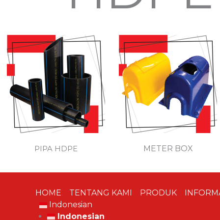
PIPA HDPE
METER BOX
HOME
TENTANG KAMI
PRODUK
INFORM
Indonesian
Indonesian